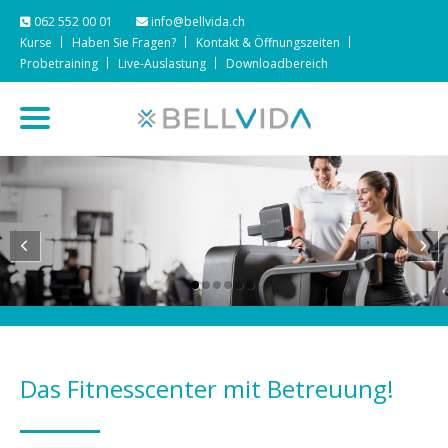
062 552 00 01
info@bellvida.ch
Kurse
Haben Sie Fragen?
Kontakt & Öffnungszeiten
Probetraining
Live-Auslastung
Downloadbereich
Das Fitnesscenter mit Betreuung!