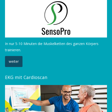
In nur 5-10 Minuten die Muskelketten des ganzen Körpers
trainieren.
weiter
EKG mit Cardioscan