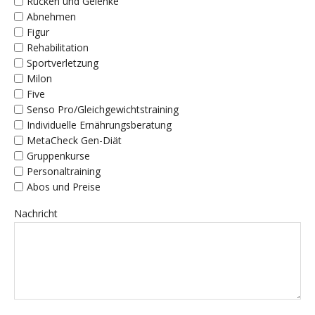
Rücken und Gelenke
Abnehmen
Figur
Rehabilitation
Sportverletzung
Milon
Five
Senso Pro/Gleichgewichtstraining
Individuelle Ernährungsberatung
MetaCheck Gen-Diät
Gruppenkurse
Personaltraining
Abos und Preise
Nachricht